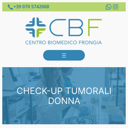
Whats
Inst
+39 070 5742068
CHECK-UP TUMORALI
DONNA