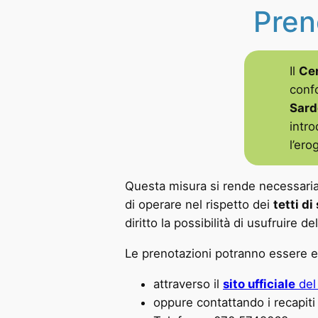
Pren
Il
Cen
confo
Sard
intr
l’ero
Questa misura si rende necessaria p
di operare nel rispetto dei
tetti di
diritto la possibilità di usufruire 
Le prenotazioni potranno essere e
attraverso il
sito ufficiale
del
oppure contattando i recapiti 